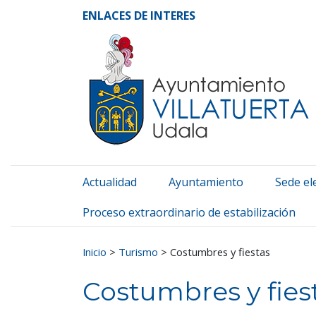
Ayuntamiento de Vill
Ir al contenido
ENLACES DE INTERES
Actualidad
Ayuntamiento
Sede el
Proceso extraordinario de estabilización
Buscar:
Inicio
>
Turismo
>
Costumbres y fiestas
Costumbres y fies