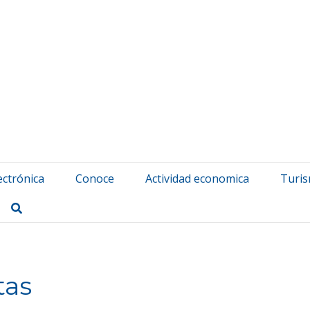
atuerta Udala
ectrónica
Conoce
Actividad economica
Turi
Buscar
tas