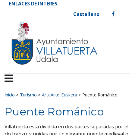
Ayuntamiento de Vill
Ir al contenido
ENLACES DE INTERES
Castellano
facebook
Buscar:
Inicio
>
Turismo
>
ArteArte_Euskera
>
Puente Románico
Puente Románico
Villatuerta está dividida en dos partes separadas por el
río Iranzu, y unidas por un elegante puente medieval o