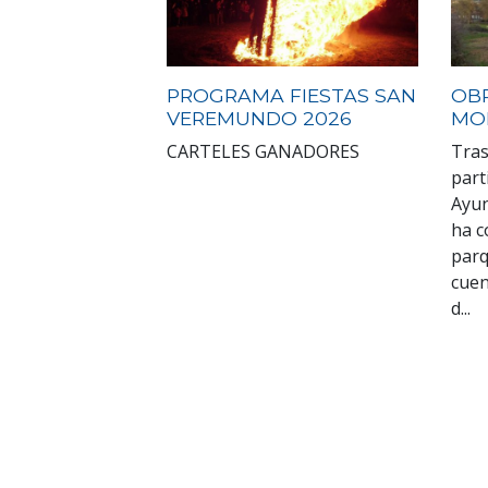
PROGRAMA FIESTAS SAN
OB
VEREMUNDO 2026
MO
CARTELES GANADORES
Tras
part
Ayun
ha c
parq
cuen
d...