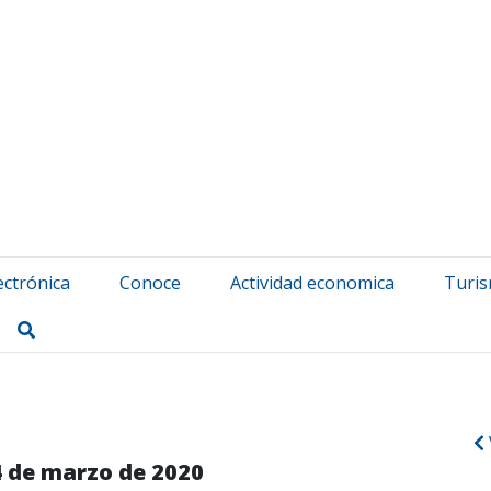
atuerta Udala
ectrónica
Conoce
Actividad economica
Turi
Buscar
 de marzo de 2020