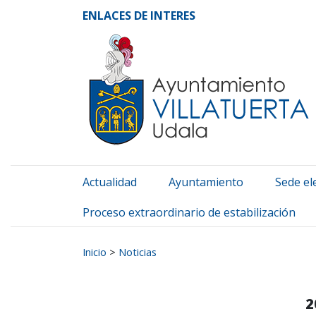
Ayuntamiento de Vill
Ir al contenido
ENLACES DE INTERES
Actualidad
Ayuntamiento
Sede el
Proceso extraordinario de estabilización
Buscar:
Inicio
>
Noticias
2