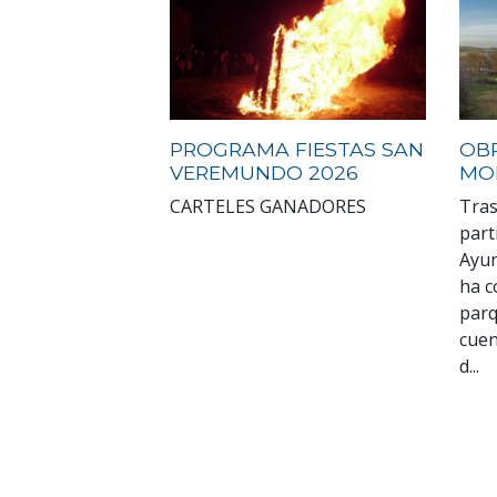
PROGRAMA FIESTAS SAN
OB
VEREMUNDO 2026
MO
CARTELES GANADORES
Tras
part
Ayun
ha c
parq
cuen
d...