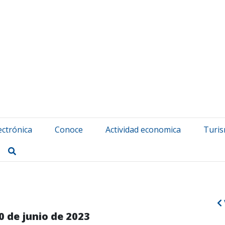
atuerta Udala
ectrónica
Conoce
Actividad economica
Turi
Buscar
0 de junio de 2023