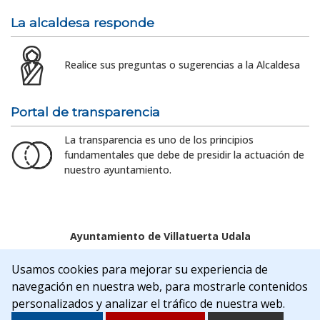
La alcaldesa responde
Realice sus preguntas o sugerencias a la Alcaldesa
Portal de transparencia
La transparencia es uno de los principios
fundamentales que debe de presidir la actuación de
nuestro ayuntamiento.
Ayuntamiento de Villatuerta Udala
Aviso legal
Política de Cookies
Accesibilidad
Usamos cookies para mejorar su experiencia de
Aviso de privacidad
navegación en nuestra web, para mostrarle contenidos
C/Rua Nueva, 22 | 31132 | Villatuerta (NAVARRA)
personalizados y analizar el tráfico de nuestra web.
Tel. 948 541175
alcaldia@villatuerta.es