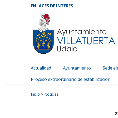
Ayuntamiento de Vill
Ir al contenido
ENLACES DE INTERES
Actualidad
Ayuntamiento
Sede el
Proceso extraordinario de estabilización
Buscar:
Inicio
>
Noticias
2