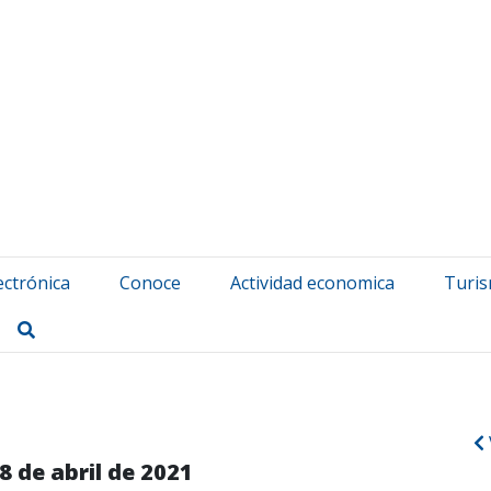
atuerta Udala
ectrónica
Conoce
Actividad economica
Turi
Buscar
8 de abril de 2021