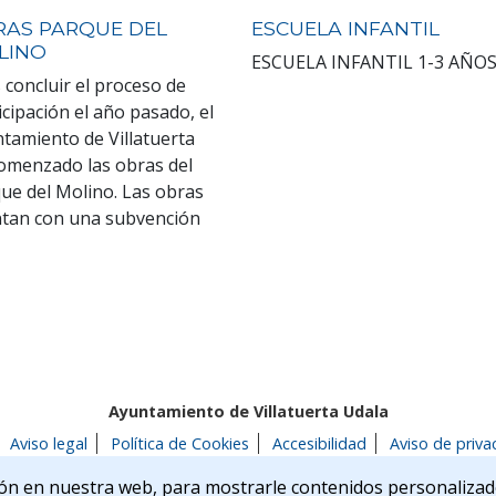
RAS PARQUE DEL
ESCUELA INFANTIL
LINO
ESCUELA INFANTIL 1-3 AÑO
 concluir el proceso de
icipación el año pasado, el
tamiento de Villatuerta
omenzado las obras del
ue del Molino. Las obras
tan con una subvención
Ayuntamiento de Villatuerta Udala
Aviso legal
Política de Cookies
Accesibilidad
Aviso de priva
 22 | 31132 | Villatuerta (NAVARRA)
Tel. 948 541175
alcaldia@
ón en nuestra web, para mostrarle contenidos personalizad