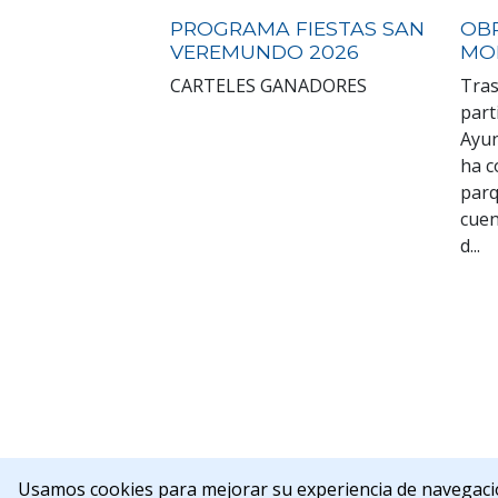
PROGRAMA FIESTAS SAN
OB
VEREMUNDO 2026
MO
CARTELES GANADORES
Tras
part
Ayun
ha c
parq
cuen
d...
C/Rua Nueva,
Usamos cookies para mejorar su experiencia de navegaci