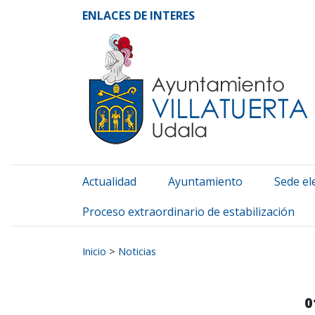
Ayuntamiento de Vill
Ir al contenido
ENLACES DE INTERES
Actualidad
Ayuntamiento
Sede el
Proceso extraordinario de estabilización
Buscar:
Inicio
>
Noticias
0