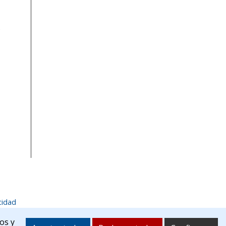
S
cidad
villatuerta.es
os y