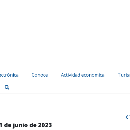
atuerta Udala
ectrónica
Conoce
Actividad economica
Turi
Buscar
1 de junio de 2023