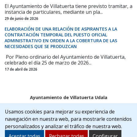
El Ayuntamiento de Villatuerta tiene previsto tramitar, a
instancia de particulares, mediante un pla...
29 de junio de 2026
ELABORACIÓN DE UNA RELACIÓN DE ASPIRANTES A LA
CONTRATACIÓN TEMPORAL DEL PUESTO OFICIAL
ADMINISTRATIVO EN ORDEN A LA COBERTURA DE LAS
NECESIDADES QUE SE PRODUZCAN
Por Pleno ordinario del Ayuntamiento de Villatuerta,
celebrado el día 25 de marzo de 2026...
17 de abril de 2026
Ayuntamiento de Villatuerta Udala
Aviso legal
Política de Cookies
Accesibilidad
Usamos cookies para mejorar su experiencia de
Aviso de privacidad
navegación en nuestra web, para mostrarle contenidos
C/Rua Nueva, 22 | 31132 | Villatuerta (NAVARRA)
personalizados y analizar el tráfico de nuestra web.
Tel. 948 541175
alcaldia@villatuerta.es
Aceptar todas
Rechazar todas
Configurar