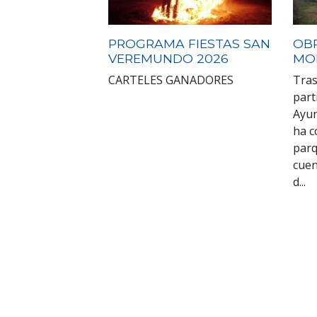
PROGRAMA FIESTAS SAN
OB
VEREMUNDO 2026
MO
CARTELES GANADORES
Tras
part
Ayun
ha c
parq
cuen
d...