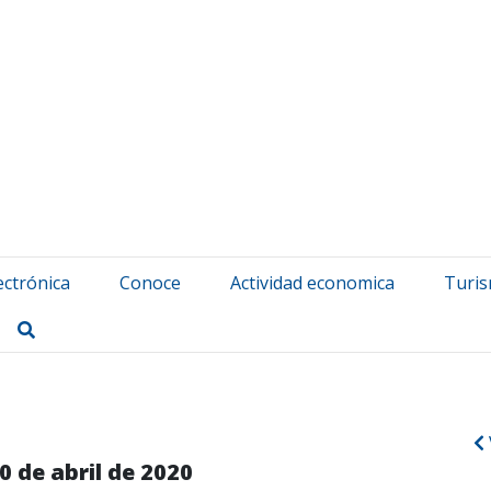
atuerta Udala
ectrónica
Conoce
Actividad economica
Turi
Buscar
0 de abril de 2020