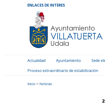
Ayuntamiento de Vill
Ir al contenido
ENLACES DE INTERES
Actualidad
Ayuntamiento
Sede el
Proceso extraordinario de estabilización
Buscar:
Inicio
>
Noticias
2