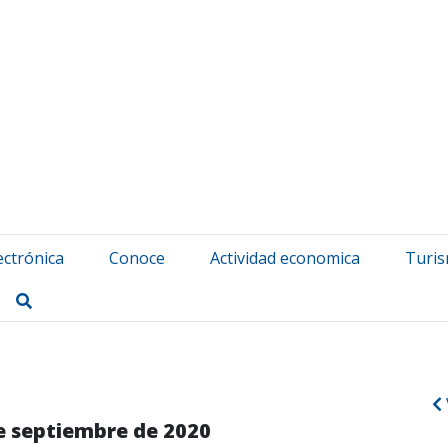
atuerta Udala
ectrónica
Conoce
Actividad economica
Turi
Buscar
e septiembre de 2020