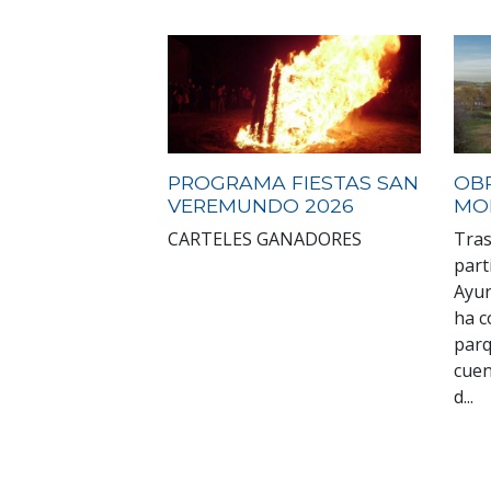
PROGRAMA FIESTAS SAN
OB
VEREMUNDO 2026
MO
CARTELES GANADORES
Tras
part
Ayun
ha c
parq
cuen
d...