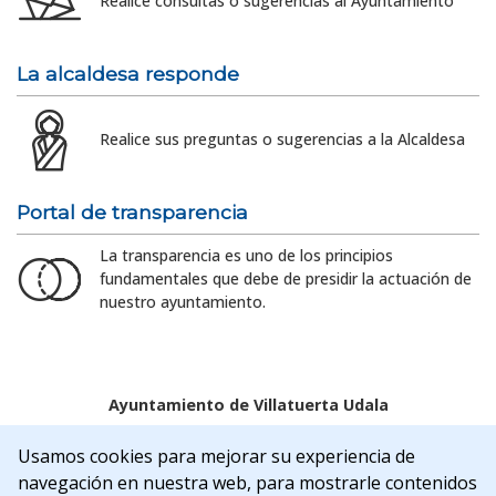
Realice consultas o sugerencias al Ayuntamiento
La alcaldesa responde
Realice sus preguntas o sugerencias a la Alcaldesa
Portal de transparencia
La transparencia es uno de los principios
fundamentales que debe de presidir la actuación de
nuestro ayuntamiento.
Ayuntamiento de Villatuerta Udala
Aviso legal
Política de Cookies
Accesibilidad
Usamos cookies para mejorar su experiencia de
Aviso de privacidad
navegación en nuestra web, para mostrarle contenidos
C/Rua Nueva, 22 | 31132 | Villatuerta (NAVARRA)