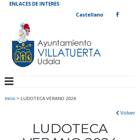
Ayuntamiento de Vill
Ir al contenido
ENLACES DE INTERES
Castellano
facebook
Buscar:
Inicio
>
LUDOTECA VERANO 2024
Volver
LUDOTECA