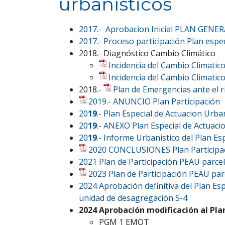
urbanísticos
2017.- Aprobacion Inicial PLAN GEN
2017.- Proceso participación Plan especi
2018.- Diagnóstico Cambio Climático
Incidencia del Cambio Climatic
Incidencia del Cambio Climatico
2018.-
Plan de Emergencias ante el r
2019.- ANUNCIO Plan Participación
20
19
.- Plan Especial de Actuacion Urba
20
19
.- ANEXO Plan Especial de Actuaci
20
19
.- Informe Urbanistico del Plan E
2020 CONCLUSIONES Plan Participac
2021 Plan de Participación PEAU parcel
2023 Plan de Participación PEAU par
2024 Aprobación definitiva del Plan Es
unidad de desagregación S-4
2024 Aprobación modificación al Pla
PGM 1 EMOT