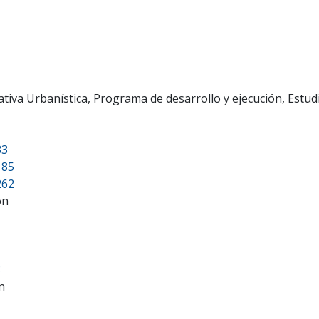
va Urbanística, Programa de desarrollo y ejecución, Estud
33
185
262
ón
8
n