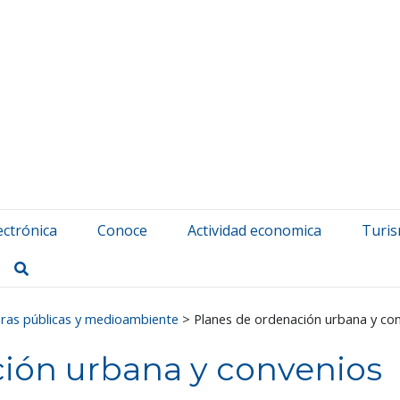
atuerta Udala
ectrónica
Conoce
Actividad economica
Turi
Buscar
ras públicas y medioambiente
>
Planes de ordenación urbana y con
ión urbana y convenios