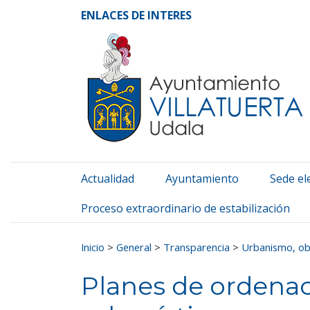
Ayuntamiento de Vill
Ir al contenido
ENLACES DE INTERES
Actualidad
Ayuntamiento
Sede el
Proceso extraordinario de estabilización
Buscar:
Inicio
>
General
>
Transparencia
>
Urbanismo, ob
Planes de ordenac