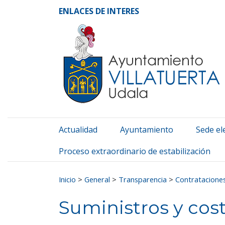
Ayuntamiento de Vill
Ir al contenido
ENLACES DE INTERES
Actualidad
Ayuntamiento
Sede el
Proceso extraordinario de estabilización
Buscar:
Inicio
>
General
>
Transparencia
>
Contrataciones
Suministros y cost