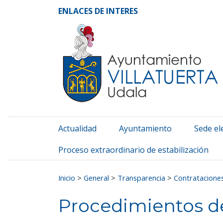
Ayuntamiento de Vill
Ir al contenido
ENLACES DE INTERES
Actualidad
Ayuntamiento
Sede el
Proceso extraordinario de estabilización
Buscar:
Inicio
>
General
>
Transparencia
>
Contrataciones
Procedimientos d