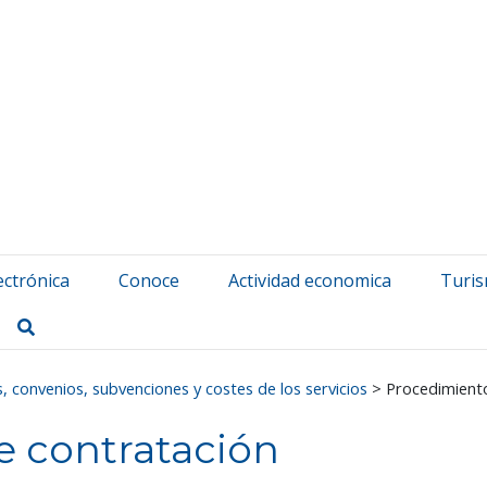
atuerta Udala
ectrónica
Conoce
Actividad economica
Turi
Buscar
, convenios, subvenciones y costes de los servicios
>
Procedimient
e contratación