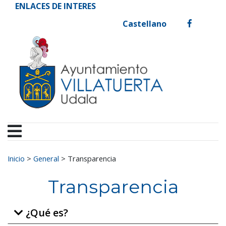
Ayuntamiento de Vill
Ir al contenido
ENLACES DE INTERES
Castellano
facebook
Buscar:
Inicio
>
General
>
Transparencia
Transparencia
¿Qué es?