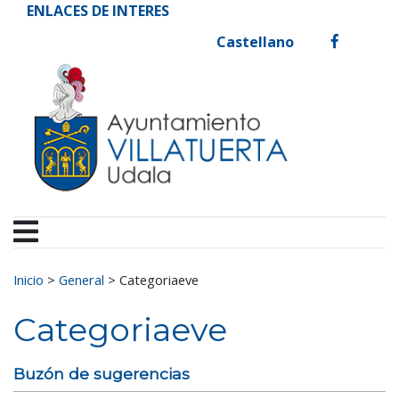
Ayuntamiento de Vill
Ir al contenido
ENLACES DE INTERES
Castellano
facebook
Buscar:
Inicio
>
General
>
Categoriaeve
Categoriaeve
Buzón de sugerencias