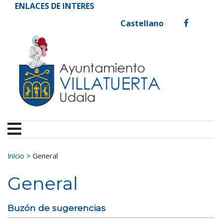
Ayuntamiento de Vill
Ir al contenido
ENLACES DE INTERES
Castellano
facebook
Buscar:
Inicio
>
General
General
Buzón de sugerencias