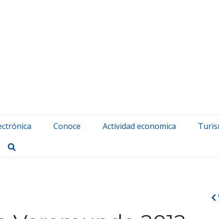
atuerta Udala
ectrónica
Conoce
Actividad economica
Turi
Buscar