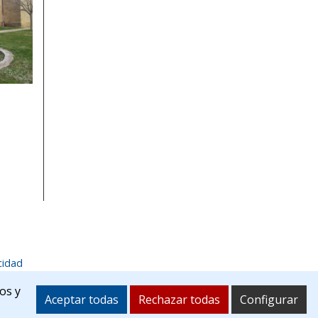
cidad
villatuerta.es
os y
Aceptar todas
Rechazar todas
Configurar