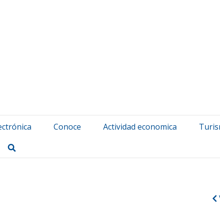
atuerta Udala
ectrónica
Conoce
Actividad economica
Turi
Buscar