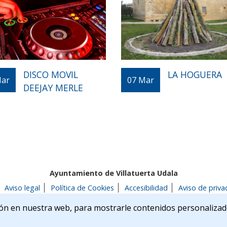
DISCO MOVIL
LA HOGUERA
ar
07
Mar
DEEJAY MERLE
Ayuntamiento de Villatuerta Udala
Aviso legal
Política de Cookies
Accesibilidad
Aviso de priva
 22 | 31132 | Villatuerta (NAVARRA)
Tel. 948 541175
alcaldia@
ón en nuestra web, para mostrarle contenidos personalizad