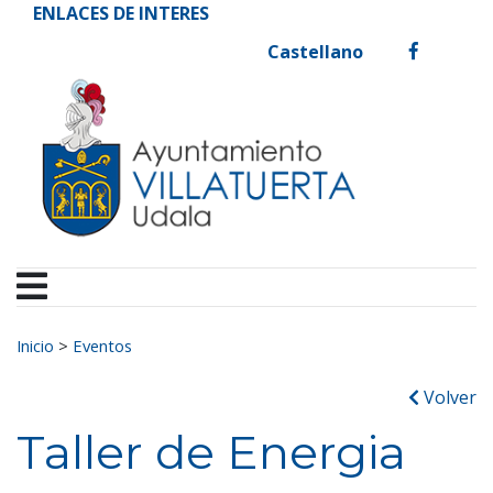
Ayuntamiento de Vill
Ir al contenido
ENLACES DE INTERES
Castellano
facebook
Buscar:
Inicio
>
Eventos
Volver
Taller de Energia