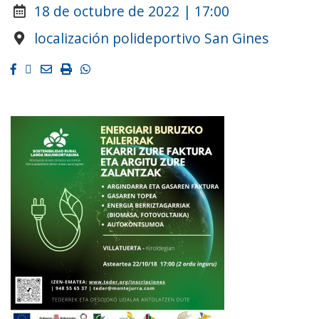
18 de octubre de 2022 | 17:00
localización polideportivo San Gines
Facebook
Twitter
Email
Imprimir
Whatsapp