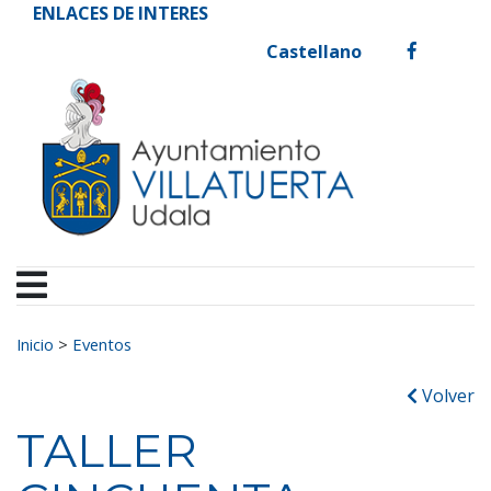
Ayuntamiento de Vill
Ir al contenido
ENLACES DE INTERES
Castellano
facebook
Buscar:
Inicio
>
Eventos
Volver
TALLER