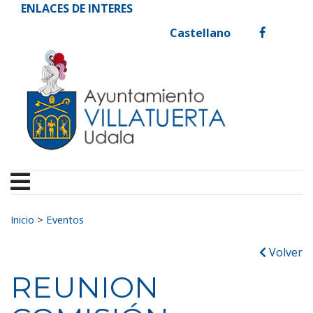
Ayuntamiento de Vill
Ir al contenido
ENLACES DE INTERES
Castellano
facebook
Buscar:
Inicio
>
Eventos
Volver
REUNION