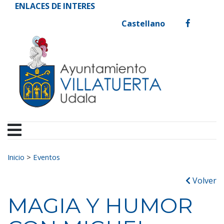
Ayuntamiento de Vill
Ir al contenido
ENLACES DE INTERES
Castellano
facebook
Buscar:
Inicio
>
Eventos
Volver
MAGIA Y HUMOR