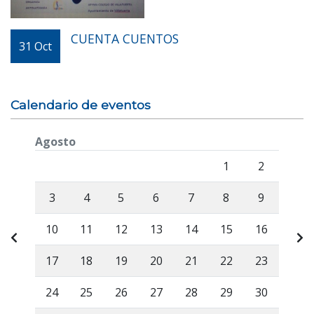
CUENTA CUENTOS
31
Oct
Calendario de eventos
Agosto
Lunes
Martes
Miércoles
Jueves
Viernes
Sábado
Domi
1
2
3
4
5
6
7
8
9
10
11
12
13
14
15
16
17
18
19
20
21
22
23
24
25
26
27
28
29
30