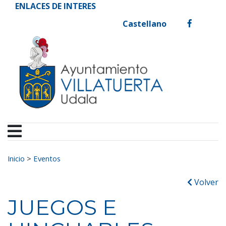
Ayuntamiento de Vill
Ir al contenido
ENLACES DE INTERES
Castellano
facebook
Buscar:
Inicio
>
Eventos
Volver
JUEGOS E