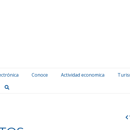
atuerta Udala
ectrónica
Conoce
Actividad economica
Turi
Buscar