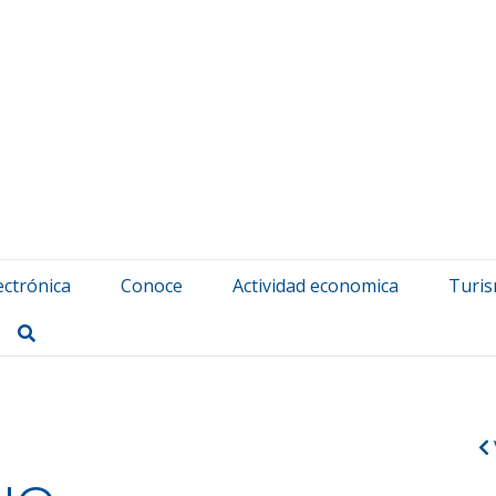
atuerta Udala
ectrónica
Conoce
Actividad economica
Turi
Buscar