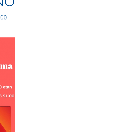
NO
:00