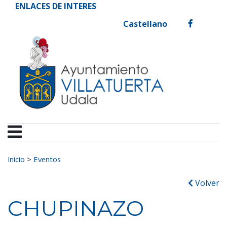
Ayuntamiento de Vill
Ir al contenido
ENLACES DE INTERES
Castellano
facebook
Buscar:
Inicio
>
Eventos
Volver
CHUPINAZO