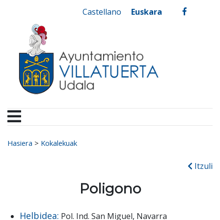
Ayuntamiento de Vill
Ir al contenido
Castellano
Euskara
facebook
Search for:
Hasiera
>
Kokalekuak
Itzuli
Poligono
Helbidea:
Pol. Ind. San Miguel, Navarra