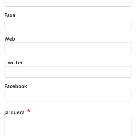
Faxa
Web
Twitter
Facebook
*
Jarduera