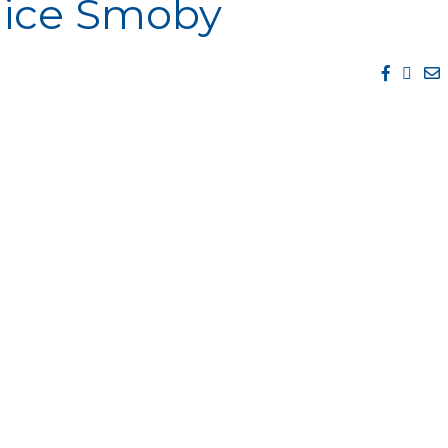
ice Smoby
Facebo
Twit
E