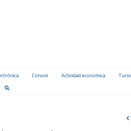
atuerta Udala
ectrónica
Conoce
Actividad economica
Turi
Buscar