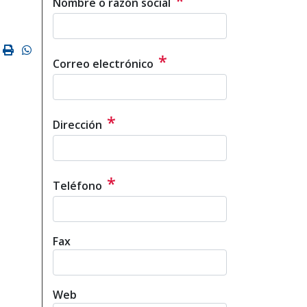
*
Nombre o razón social
ok
ter
mail
Imprimir
Whatsapp
*
Correo electrónico
*
Dirección
*
Teléfono
Fax
Web