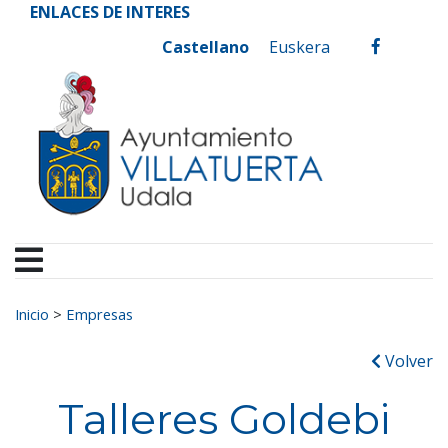
Ayuntamiento de Vill
Ir al contenido
ENLACES DE INTERES
Castellano
Euskera
facebook
Buscar:
Inicio
>
Empresas
Volver
Talleres Goldebi