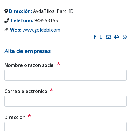
Dirección:
AvdaTilos, Parc 4D
Teléfono:
948553155
Web:
www.goldebi.com
Facebook
Twitter
Email
Impri
W
Alta de empresas
*
Nombre o razón social
*
Correo electrónico
*
Dirección