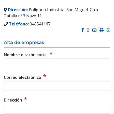
Dirección:
Polígono Industrial San Miguel, Ctra
Tafalla nº 3 Nave 11
Teléfono:
948541167
Facebook
Twitter
Email
Impri
W
Alta de empresas
*
Nombre o razón social
*
Correo electrónico
*
Dirección