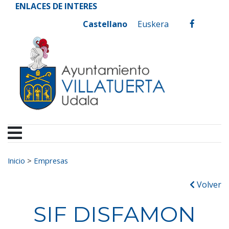
Ayuntamiento de Vill
Ir al contenido
ENLACES DE INTERES
Castellano
Euskera
facebook
Buscar:
Inicio
>
Empresas
Volver
SIF DISFAMON