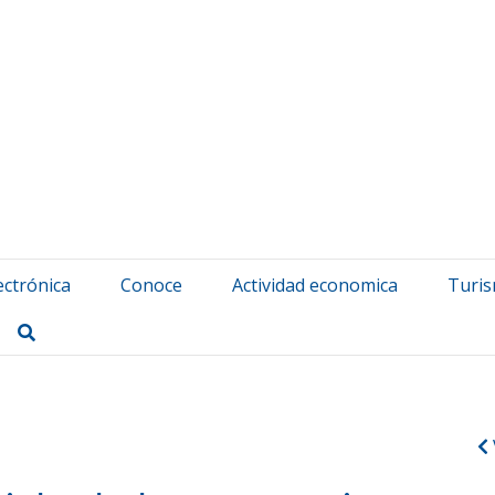
atuerta Udala
ectrónica
Conoce
Actividad economica
Turi
Buscar