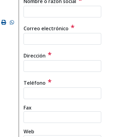
*
Nombre o razón social
ok
ter
mail
Imprimir
Whatsapp
*
Correo electrónico
*
Dirección
*
Teléfono
Fax
Web