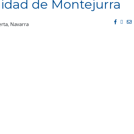
dad de Montejurra
Facebo
Twit
E
erta, Navarra