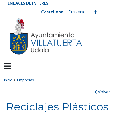
Ayuntamiento de Vill
Ir al contenido
ENLACES DE INTERES
Castellano
Euskera
facebook
Buscar:
Inicio
>
Empresas
Volver
Reciclajes Plásticos