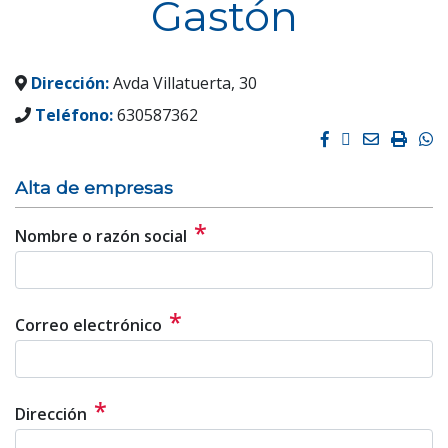
Gastón
Dirección:
Avda Villatuerta, 30
Teléfono:
630587362
Facebook
Twitter
Email
Impri
W
Alta de empresas
*
Nombre o razón social
*
Correo electrónico
*
Dirección