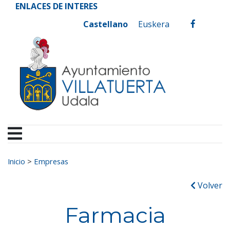
Ayuntamiento de Vill
Ir al contenido
ENLACES DE INTERES
Castellano
Euskera
facebook
Buscar:
Inicio
>
Empresas
Volver
Farmacia