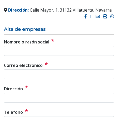
Dirección:
Calle Mayor, 1, 31132 Villatuerta, Navarra
Facebook
Twitter
Email
Impri
W
Alta de empresas
*
Nombre o razón social
*
Correo electrónico
*
Dirección
*
Teléfono