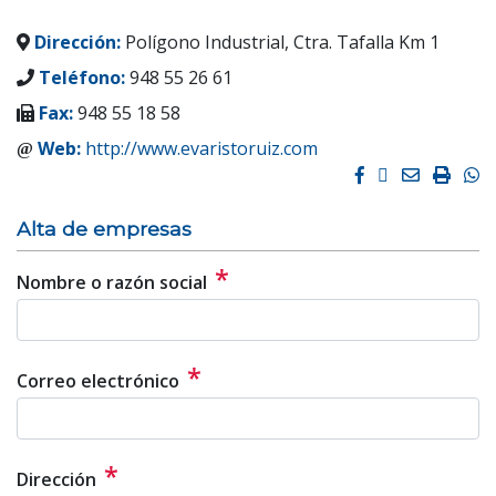
Dirección:
Polígono Industrial, Ctra. Tafalla Km 1
Teléfono:
948 55 26 61
Fax:
948 55 18 58
Web:
http://www.evaristoruiz.com
Facebook
Twitter
Email
Impri
W
Alta de empresas
*
Nombre o razón social
*
Correo electrónico
*
Dirección