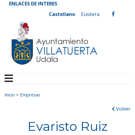
Ayuntamiento de Vill
Ir al contenido
ENLACES DE INTERES
Castellano
Euskera
facebook
Buscar:
Inicio
>
Empresas
Volver
Evaristo Ruiz