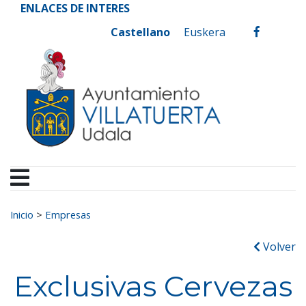
Ayuntamiento de Vill
Ir al contenido
ENLACES DE INTERES
Castellano
Euskera
facebook
Buscar:
Inicio
>
Empresas
Volver
Exclusivas Cervezas