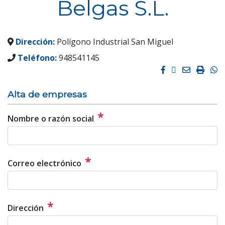
Belgas S.L.
Dirección:
Polígono Industrial San Miguel
Teléfono:
948541145
Facebook
Twitter
Email
Impri
W
Alta de empresas
*
Nombre o razón social
*
Correo electrónico
*
Dirección