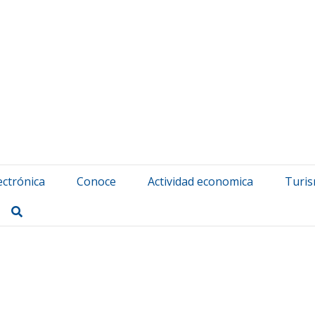
atuerta Udala
ectrónica
Conoce
Actividad economica
Turi
Buscar