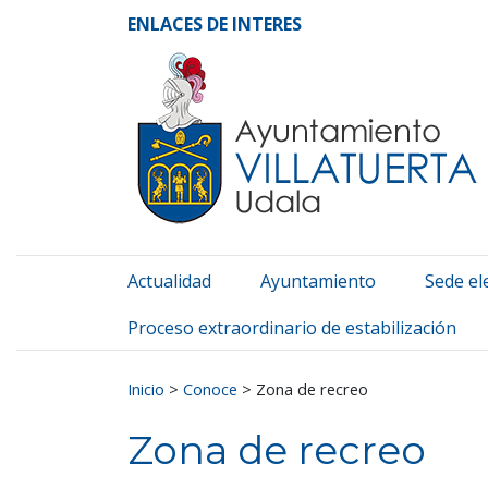
Ayuntamiento de Vill
Ir al contenido
ENLACES DE INTERES
Actualidad
Ayuntamiento
Sede el
Proceso extraordinario de estabilización
Buscar:
Inicio
>
Conoce
>
Zona de recreo
Zona de recreo