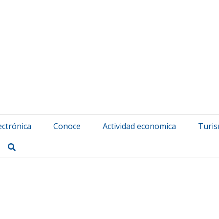
atuerta Udala
ectrónica
Conoce
Actividad economica
Turi
Buscar