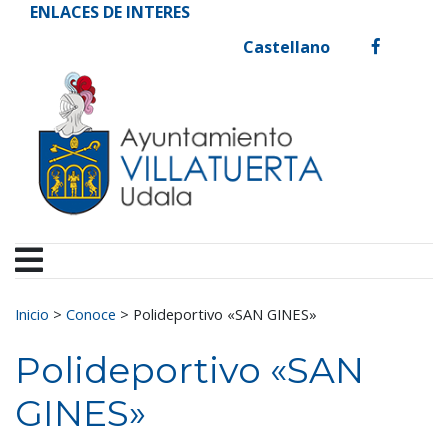
Ayuntamiento de Vill
Ir al contenido
ENLACES DE INTERES
Castellano
facebook
Buscar:
Inicio
>
Conoce
>
Polideportivo «SAN GINES»
Polideportivo «SAN
GINES»