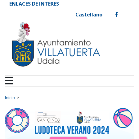
Ayuntamiento de Vill
Ir al contenido
ENLACES DE INTERES
Castellano
facebook
Buscar:
Inicio
>