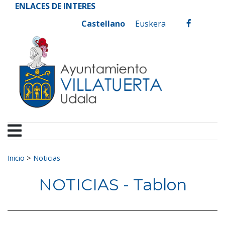
Ayuntamiento de Vill
Ir al contenido
ENLACES DE INTERES
Castellano
Euskera
facebook
Buscar:
Inicio
>
Noticias
NOTICIAS - Tablon