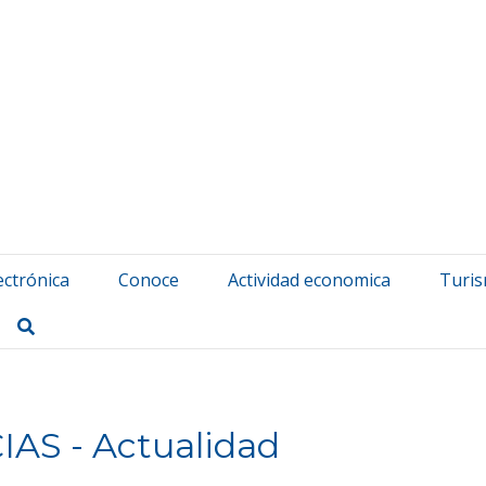
atuerta Udala
ectrónica
Conoce
Actividad economica
Turi
Buscar
IAS - Actualidad