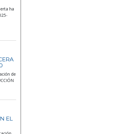
erta ha
025-
CERA
0
tación de
RUCCIÓN
N EL
tación