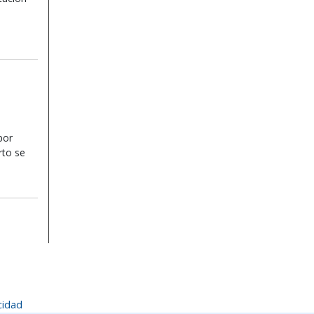
por
to se
cidad