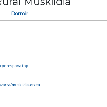
ural Muskildia
Dormir
.
jarporespana.top
avarra/muskildia-etxea