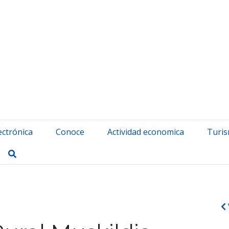
atuerta Udala
ectrónica
Conoce
Actividad economica
Turi
Buscar