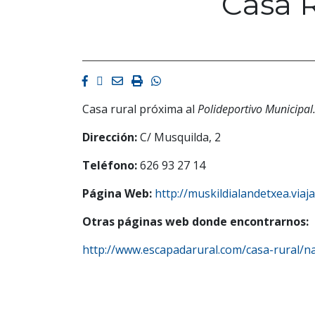
Casa R
Facebook
Twitter
Email
Imprimir
Whatsapp
Casa rural próxima al
Polideportivo Municipal
Dirección:
C/ Musquilda, 2
Teléfono:
626 93 27 14
Página Web:
http://muskildialandetxea.via
Otras páginas web donde encontrarnos:
http://www.escapadarural.com/casa-rural/n