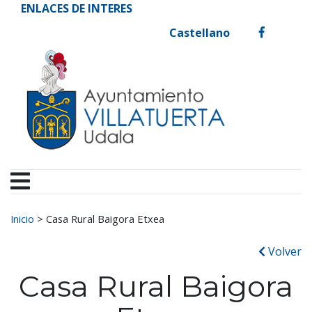
Ayuntamiento de Vill
Ir al contenido
ENLACES DE INTERES
Castellano
facebook
Buscar:
Inicio
>
Casa Rural Baigora Etxea
Volver
Casa Rural Baigora