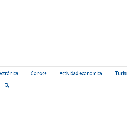
atuerta Udala
ectrónica
Conoce
Actividad economica
Turi
Buscar