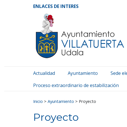
Ayuntamiento de Vill
Ir al contenido
ENLACES DE INTERES
Actualidad
Ayuntamiento
Sede el
Proceso extraordinario de estabilización
Buscar:
Inicio
>
Ayuntamiento
>
Proyecto
Proyecto