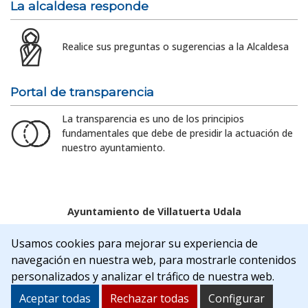
La alcaldesa responde
Realice sus preguntas o sugerencias a la Alcaldesa
Portal de transparencia
La transparencia es uno de los principios
fundamentales que debe de presidir la actuación de
nuestro ayuntamiento.
Ayuntamiento de Villatuerta Udala
Aviso legal
Política de Cookies
Accesibilidad
Usamos cookies para mejorar su experiencia de
Aviso de privacidad
navegación en nuestra web, para mostrarle contenidos
C/Rua Nueva, 22 | 31132 | Villatuerta (NAVARRA)
personalizados y analizar el tráfico de nuestra web.
Tel. 948 541175
alcaldia@villatuerta.es
Aceptar todas
Rechazar todas
Configurar