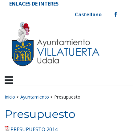
Ayuntamiento de Vill
Ir al contenido
ENLACES DE INTERES
Castellano
facebook
Buscar:
Inicio
>
Ayuntamiento
>
Presupuesto
Presupuesto
PRESUPUESTO 2014