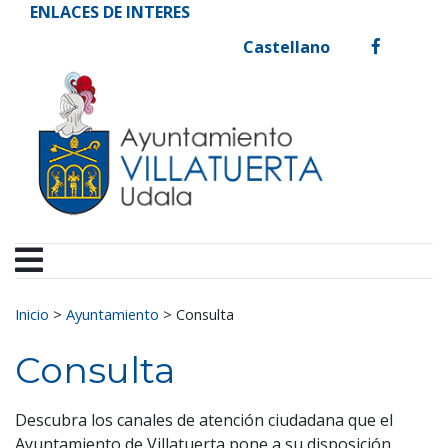
Ayuntamiento de Vill
Ir al contenido
ENLACES DE INTERES
Castellano
facebook
Buscar:
Inicio
>
Ayuntamiento
>
Consulta
Consulta
Descubra los canales de atención ciudadana que el
Ayuntamiento de Villatuerta pone a su disposición.