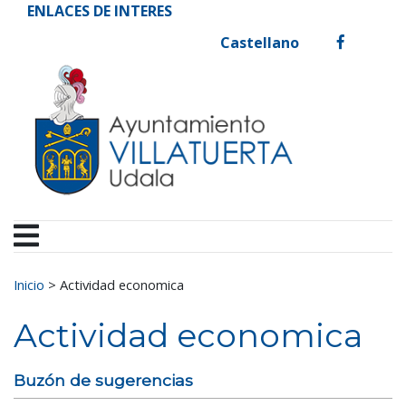
Ayuntamiento de Vill
Ir al contenido
ENLACES DE INTERES
Castellano
facebook
Buscar:
Inicio
>
Actividad economica
Actividad economica
Buzón de sugerencias